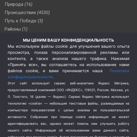
Природа
(16)
Происшествия
(4530)
Путь к Победе
(3)
Районы
(1)
Россия
(510)
МЫ ЦЕНИМ ВАШУ КОНФИДЕНЦИАЛЬНОСТЬ
Сельское хозяйство
(3)
Мы используем файлы cookie для улучшения вашего опыта
просмотра, показа персонализированной рекламы или
Социальная политика
(3)
контента, а также анализа нашего трафика. Нажимая
Спецоперация в Украине
(657)
«Принять все», вы соглашаетесь на использование нами
Спецоперация на Украине
(404)
файлов cookie, и вами принимается наша
Политика
конфиденциальности
.
Спорт
(740)
Этот сайт использует сервис веб-аналитики Яндекс Метрика,
Тема недели
(210)
предоставляемый компанией ООО «ЯНДЕКС», 119021, Россия, Москва, ул.
Терроризм
(1)
Л. Толстого, 16 (далее — Яндекс). Сервис Яндекс Метрика использует
Транспорт
(262)
технологию «cookie» — небольшие текстовые файлы, размещаемые на
компьютере пользователей с целью анализа их пользовательской
Туризм
(178)
активности.
Собранная при помощи cookie информация не может
Флот
(76)
идентифицировать вас, однако может помочь нам улучшить работу
Цены
(2)
нашего сайта. Информация об использовании вами данного сайта,
Школа и спорт
(2)