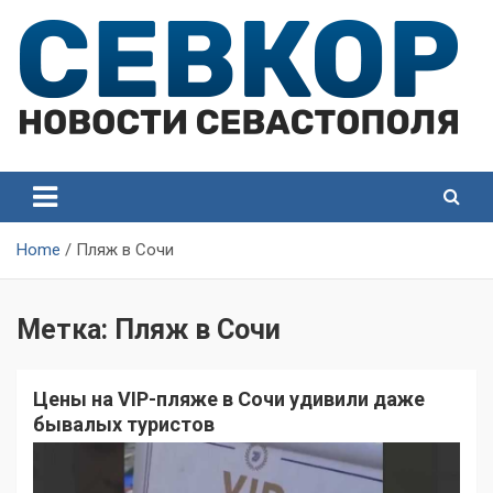
Skip
to
content
СевКор — Самые главные и актуальные новости
СевКор — Новости
Севастополя
Севастополя
Home
Пляж в Сочи
Метка:
Пляж в Сочи
Цены на VIP-пляже в Сочи удивили даже
бывалых туристов