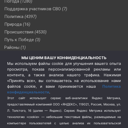
Погода
(1280)
Поддержка участников СВО
(7)
Политика
(4397)
Природа
(16)
Происшествия
(4530)
Путь к Победе
(3)
Районы
(1)
Россия
(510)
МЫ ЦЕНИМ ВАШУ КОНФИДЕНЦИАЛЬНОСТЬ
Сельское хозяйство
(3)
Мы используем файлы cookie для улучшения вашего опыта
просмотра, показа персонализированной рекламы или
Социальная политика
(3)
контента, а также анализа нашего трафика. Нажимая
Спецоперация в Украине
(657)
«Принять все», вы соглашаетесь на использование нами
Спецоперация на Украине
(404)
файлов cookie, и вами принимается наша
Политика
конфиденциальности
.
Спорт
(740)
Этот сайт использует сервис веб-аналитики Яндекс Метрика,
Тема недели
(210)
предоставляемый компанией ООО «ЯНДЕКС», 119021, Россия, Москва, ул.
Терроризм
(1)
Л. Толстого, 16 (далее — Яндекс). Сервис Яндекс Метрика использует
Транспорт
(262)
технологию «cookie» — небольшие текстовые файлы, размещаемые на
компьютере пользователей с целью анализа их пользовательской
Туризм
(178)