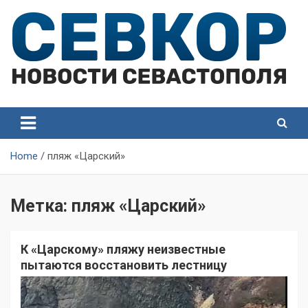
Skip
to
content
СевКор — Самые главные и актуальные новости
СевКор — Новости
Севастополя
Севастополя
Home
пляж «Царский»
Метка:
пляж «Царский»
К «Царскому» пляжу неизвестные
пытаются восстановить лестницу