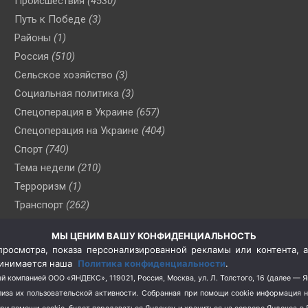
Происшествия
(4530)
Путь к Победе
(3)
Районы
(1)
Россия
(510)
Сельское хозяйство
(3)
Социальная политика
(3)
Спецоперация в Украине
(657)
Спецоперация на Украине
(404)
Спорт
(740)
Тема недели
(210)
Терроризм
(1)
Транспорт
(262)
Туризм
(178)
МЫ ЦЕНИМ ВАШУ КОНФИДЕНЦИАЛЬНОСТЬ
Флот
(76)
росмотра, показа персонализированной рекламы или контента, а
Цены
(2)
принимается наша
Политика конфиденциальности
.
Школа и спорт
(2)
й компанией ООО «ЯНДЕКС», 119021, Россия, Москва, ул. Л. Толстого, 16 (далее — 
за их пользовательской активности.
Собранная при помощи cookie информация 
Экология
(8)