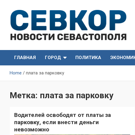
Skip
to
content
СевКор — Самые главные и актуальные новости
СевКор — Новости
Севастополя
ГЛАВНАЯ
ГОРОД
ПОЛИТИКА
ЭКОНОМИ
Севастополя
Home
плата за парковку
Метка:
плата за парковку
Водителей освободят от платы за
парковку, если внести деньги
невозможно