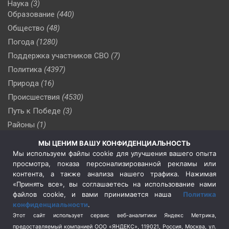
Наука
(3)
Образование
(440)
Общество
(48)
Погода
(1280)
Поддержка участников СВО
(7)
Политика
(4397)
Природа
(16)
Происшествия
(4530)
Путь к Победе
(3)
Районы
(1)
Россия
(510)
МЫ ЦЕНИМ ВАШУ КОНФИДЕНЦИАЛЬНОСТЬ
Сельское хозяйство
(3)
Мы используем файлы cookie для улучшения вашего опыта
просмотра, показа персонализированной рекламы или
Социальная политика
(3)
контента, а также анализа нашего трафика. Нажимая
Спецоперация в Украине
(657)
«Принять все», вы соглашаетесь на использование нами
Спецоперация на Украине
(404)
файлов cookie, и вами принимается наша
Политика
конфиденциальности
.
Спорт
(740)
Этот сайт использует сервис веб-аналитики Яндекс Метрика,
Тема недели
(210)
предоставляемый компанией ООО «ЯНДЕКС», 119021, Россия, Москва, ул.