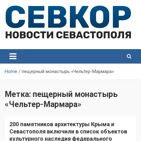
Skip
to
content
СевКор — Самые главные и актуальные новости
СевКор — Новости
Севастополя
Севастополя
Home
пещерный монастырь «Чельтер-Мармара»
Метка:
пещерный монастырь
«Чельтер-Мармара»
200 памятников архитектуры Крыма и
Севастополя включили в список объектов
культурного наследия федерального