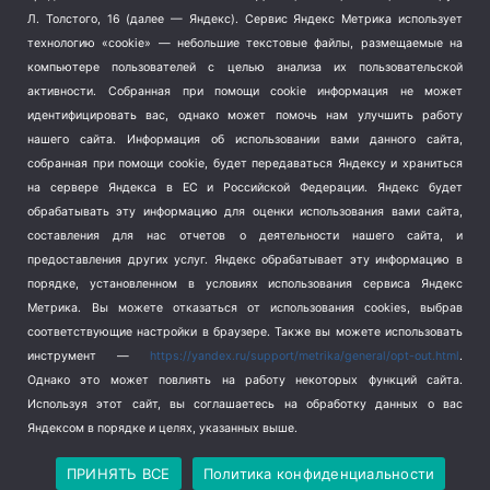
Терроризм
(1)
Л. Толстого, 16 (далее — Яндекс). Сервис Яндекс Метрика использует
Транспорт
(262)
технологию «cookie» — небольшие текстовые файлы, размещаемые на
компьютере пользователей с целью анализа их пользовательской
Туризм
(178)
активности.
Собранная при помощи cookie информация не может
Флот
(76)
идентифицировать вас, однако может помочь нам улучшить работу
Цены
(2)
нашего сайта. Информация об использовании вами данного сайта,
Школа и спорт
(2)
собранная при помощи cookie, будет передаваться Яндексу и храниться
Экология
(8)
на сервере Яндекса в ЕС и Российской Федерации. Яндекс будет
обрабатывать эту информацию для оценки использования вами сайта,
Экономика
(1172)
составления для нас отчетов о деятельности нашего сайта, и
предоставления других услуг. Яндекс обрабатывает эту информацию в
Мы в соцсетях
порядке, установленном в условиях использования сервиса Яндекс
Метрика.
Вы можете отказаться от использования cookies, выбрав
соответствующие настройки в браузере. Также вы можете использовать
инструмент —
https://yandex.ru/support/metrika/general/opt-out.html
.
Однако это может повлиять на работу некоторых функций сайта.
Используя этот сайт, вы соглашаетесь на обработку данных о вас
Яндексом в порядке и целях, указанных выше.
Copyright © 2026
СевКор — Новости Севастополя
Политика конфиденциальности
ПРИНЯТЬ ВСЕ
Политика конфиденциальности