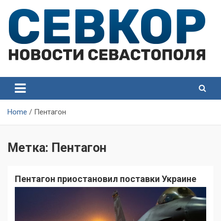
Skip
to
content
СевКор — Самые главные и актуальные новости
СевКор — Новости
Севастополя
Севастополя
Home
Пентагон
Метка:
Пентагон
Пентагон приостановил поставки Украине