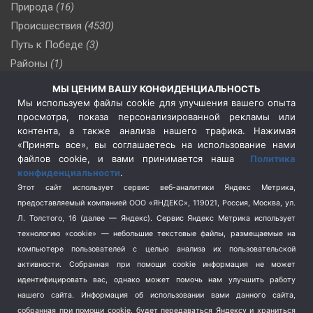
Природа
(16)
Происшествия
(4530)
Путь к Победе
(3)
Районы
(1)
Россия
(510)
МЫ ЦЕНИМ ВАШУ КОНФИДЕНЦИАЛЬНОСТЬ
Сельское хозяйство
(3)
Мы используем файлы cookie для улучшения вашего опыта
просмотра, показа персонализированной рекламы или
Социальная политика
(3)
контента, а также анализа нашего трафика. Нажимая
Спецоперация в Украине
(657)
«Принять все», вы соглашаетесь на использование нами
Спецоперация на Украине
(404)
файлов cookie, и вами принимается наша
Политика
конфиденциальности
.
Спорт
(740)
Этот сайт использует сервис веб-аналитики Яндекс Метрика,
Тема недели
(210)
предоставляемый компанией ООО «ЯНДЕКС», 119021, Россия, Москва, ул.
Терроризм
(1)
Л. Толстого, 16 (далее — Яндекс). Сервис Яндекс Метрика использует
Транспорт
(262)
технологию «cookie» — небольшие текстовые файлы, размещаемые на
компьютере пользователей с целью анализа их пользовательской
Туризм
(178)
активности.
Собранная при помощи cookie информация не может
Флот
(76)
идентифицировать вас, однако может помочь нам улучшить работу
Цены
(2)
нашего сайта. Информация об использовании вами данного сайта,
Школа и спорт
(2)
собранная при помощи cookie, будет передаваться Яндексу и храниться