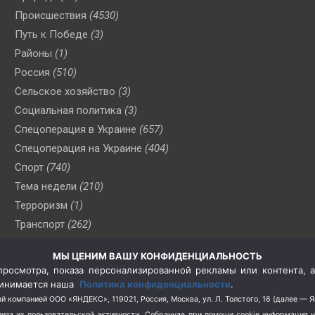
Происшествия
(4530)
Путь к Победе
(3)
Районы
(1)
Россия
(510)
Сельское хозяйство
(3)
Социальная политика
(3)
Спецоперация в Украине
(657)
Спецоперация на Украине
(404)
Спорт
(740)
Тема недели
(210)
Терроризм
(1)
Транспорт
(262)
Туризм
(178)
МЫ ЦЕНИМ ВАШУ КОНФИДЕНЦИАЛЬНОСТЬ
Флот
(76)
росмотра, показа персонализированной рекламы или контента, а
Цены
(2)
принимается наша
Политика конфиденциальности
.
Школа и спорт
(2)
й компанией ООО «ЯНДЕКС», 119021, Россия, Москва, ул. Л. Толстого, 16 (далее — 
за их пользовательской активности.
Собранная при помощи cookie информация 