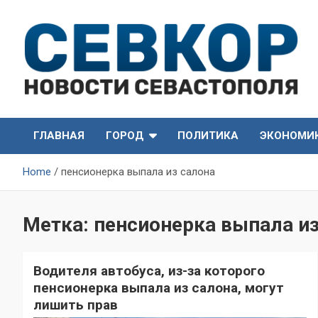
Skip
to
content
СевКор — Самые главные и актуальные новости
СевКор — Новости
Севастополя
ГЛАВНАЯ
ГОРОД
ПОЛИТИКА
ЭКОНОМИ
Севастополя
Home
пенсионерка выпала из салона
Метка:
пенсионерка выпала из
Водителя автобуса, из-за которого
пенсионерка выпала из салона, могут
лишить прав