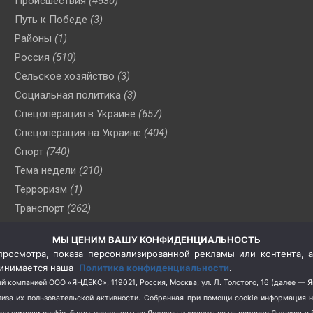
Происшествия
(4530)
Путь к Победе
(3)
Районы
(1)
Россия
(510)
Сельское хозяйство
(3)
Социальная политика
(3)
Спецоперация в Украине
(657)
Спецоперация на Украине
(404)
Спорт
(740)
Тема недели
(210)
Терроризм
(1)
Транспорт
(262)
Туризм
(178)
МЫ ЦЕНИМ ВАШУ КОНФИДЕНЦИАЛЬНОСТЬ
Флот
(76)
росмотра, показа персонализированной рекламы или контента, а
Цены
(2)
принимается наша
Политика конфиденциальности
.
Школа и спорт
(2)
й компанией ООО «ЯНДЕКС», 119021, Россия, Москва, ул. Л. Толстого, 16 (далее — 
за их пользовательской активности.
Собранная при помощи cookie информация 
Экология
(8)