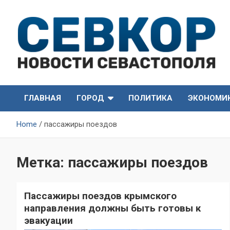
Skip
to
content
СевКор — Самые главные и актуальные новости
СевКор — Новости
Севастополя
ГЛАВНАЯ
ГОРОД
ПОЛИТИКА
ЭКОНОМИ
Севастополя
Home
пассажиры поездов
Метка:
пассажиры поездов
Пассажиры поездов крымского
направления должны быть готовы к
эвакуации