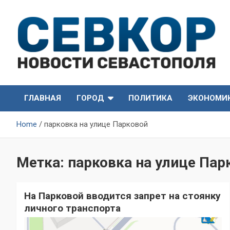
Skip
to
content
СевКор — Самые главные и актуальные новости
СевКор — Новости
Севастополя
ГЛАВНАЯ
ГОРОД
ПОЛИТИКА
ЭКОНОМИ
Севастополя
Home
парковка на улице Парковой
Метка:
парковка на улице Пар
На Парковой вводится запрет на стоянку
личного транспорта