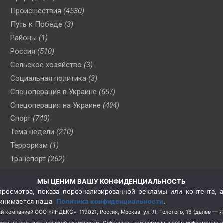
Происшествия
(4530)
Путь к Победе
(3)
Районы
(1)
Россия
(510)
Сельское хозяйство
(3)
Социальная политика
(3)
Спецоперация в Украине
(657)
Спецоперация на Украине
(404)
Спорт
(740)
Тема недели
(210)
Терроризм
(1)
Транспорт
(262)
Туризм
(178)
МЫ ЦЕНИМ ВАШУ КОНФИДЕНЦИАЛЬНОСТЬ
Флот
(76)
росмотра, показа персонализированной рекламы или контента, а
Цены
(2)
принимается наша
Политика конфиденциальности
.
Школа и спорт
(2)
й компанией ООО «ЯНДЕКС», 119021, Россия, Москва, ул. Л. Толстого, 16 (далее — 
за их пользовательской активности.
Собранная при помощи cookie информация 