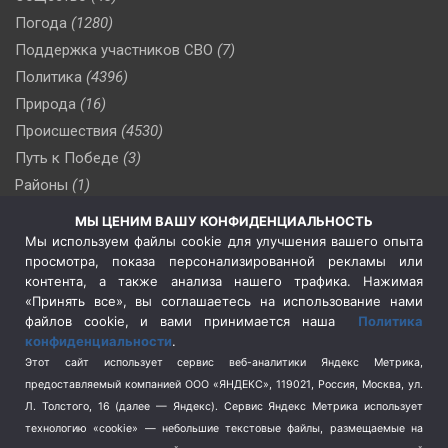
Погода
(1280)
Поддержка участников СВО
(7)
Политика
(4396)
Природа
(16)
Происшествия
(4530)
Путь к Победе
(3)
Районы
(1)
Россия
(509)
МЫ ЦЕНИМ ВАШУ КОНФИДЕНЦИАЛЬНОСТЬ
Сельское хозяйство
(3)
Мы используем файлы cookie для улучшения вашего опыта
просмотра, показа персонализированной рекламы или
Социальная политика
(3)
контента, а также анализа нашего трафика. Нажимая
Спецоперация в Украине
(657)
«Принять все», вы соглашаетесь на использование нами
Спецоперация на Украине
(404)
файлов cookie, и вами принимается наша
Политика
конфиденциальности
.
Спорт
(740)
Этот сайт использует сервис веб-аналитики Яндекс Метрика,
Тема недели
(210)
предоставляемый компанией ООО «ЯНДЕКС», 119021, Россия, Москва, ул.
Терроризм
(1)
Л. Толстого, 16 (далее — Яндекс). Сервис Яндекс Метрика использует
Транспорт
(262)
технологию «cookie» — небольшие текстовые файлы, размещаемые на