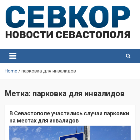
Skip
to
content
СевКор — Самые главные и актуальные новости
СевКор — Новости
Севастополя
Севастополя
Home
парковка для инвалидов
Метка:
парковка для инвалидов
В Севастополе участились случаи парковки
на местах для инвалидов