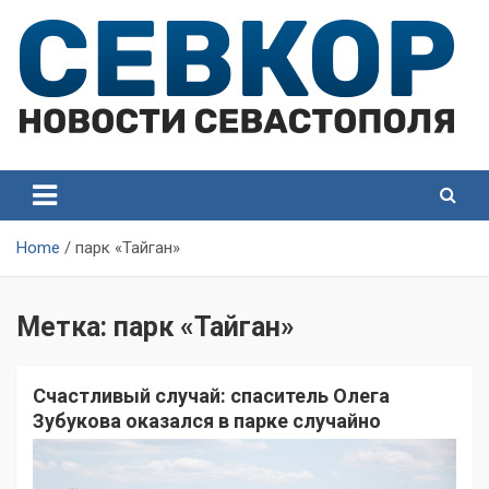
Skip
to
content
СевКор — Самые главные и актуальные новости
СевКор — Новости
Севастополя
Севастополя
Home
парк «Тайган»
Метка:
парк «Тайган»
Счастливый случай: спаситель Олега
Зубукова оказался в парке случайно