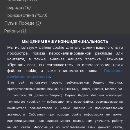
Природа
(16)
Происшествия
(4530)
Путь к Победе
(3)
Районы
(1)
Россия
(510)
МЫ ЦЕНИМ ВАШУ КОНФИДЕНЦИАЛЬНОСТЬ
Сельское хозяйство
(3)
Мы используем файлы cookie для улучшения вашего опыта
просмотра, показа персонализированной рекламы или
Социальная политика
(3)
контента, а также анализа нашего трафика. Нажимая
Спецоперация в Украине
(657)
«Принять все», вы соглашаетесь на использование нами
Спецоперация на Украине
(404)
файлов cookie, и вами принимается наша
Политика
конфиденциальности
.
Спорт
(740)
Этот сайт использует сервис веб-аналитики Яндекс Метрика,
Тема недели
(210)
предоставляемый компанией ООО «ЯНДЕКС», 119021, Россия, Москва, ул.
Терроризм
(1)
Л. Толстого, 16 (далее — Яндекс). Сервис Яндекс Метрика использует
Транспорт
(262)
технологию «cookie» — небольшие текстовые файлы, размещаемые на
компьютере пользователей с целью анализа их пользовательской
Туризм
(178)
активности.
Собранная при помощи cookie информация не может
Флот
(76)
идентифицировать вас, однако может помочь нам улучшить работу
Цены
(2)
нашего сайта. Информация об использовании вами данного сайта,