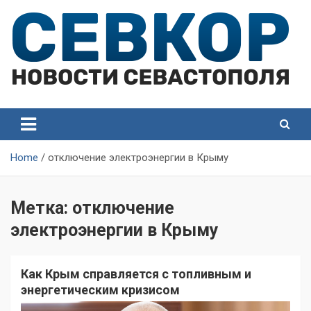
Skip
to
content
СевКор — Самые главные и актуальные новости
СевКор — Новости
Севастополя
Севастополя
Home
отключение электроэнергии в Крыму
Метка:
отключение
электроэнергии в Крыму
Как Крым справляется с топливным и
энергетическим кризисом