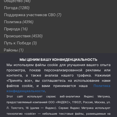
Общество
(48)
Погода
(1280)
Поддержка участников СВО
(7)
Политика
(4396)
Природа
(16)
Происшествия
(4530)
Путь к Победе
(3)
Районы
(1)
Россия
(509)
МЫ ЦЕНИМ ВАШУ КОНФИДЕНЦИАЛЬНОСТЬ
Сельское хозяйство
(3)
Мы используем файлы cookie для улучшения вашего опыта
просмотра, показа персонализированной рекламы или
Социальная политика
(3)
контента, а также анализа нашего трафика. Нажимая
Спецоперация в Украине
(657)
«Принять все», вы соглашаетесь на использование нами
Спецоперация на Украине
(404)
файлов cookie, и вами принимается наша
Политика
конфиденциальности
.
Спорт
(740)
Этот сайт использует сервис веб-аналитики Яндекс Метрика,
Тема недели
(210)
предоставляемый компанией ООО «ЯНДЕКС», 119021, Россия, Москва, ул.
Терроризм
(1)
Л. Толстого, 16 (далее — Яндекс). Сервис Яндекс Метрика использует
Транспорт
(262)
технологию «cookie» — небольшие текстовые файлы, размещаемые на