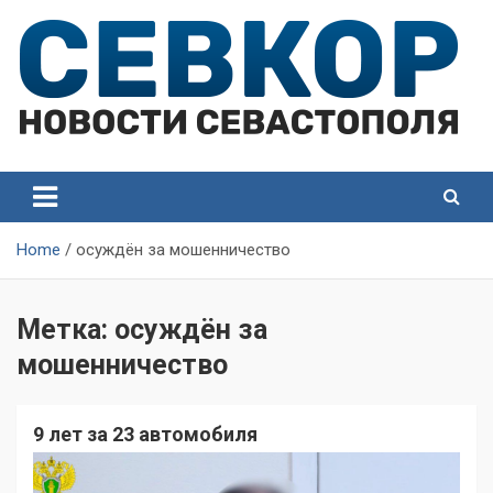
Skip
to
content
СевКор — Самые главные и актуальные новости
СевКор — Новости
Севастополя
Севастополя
Home
осуждён за мошенничество
Метка:
осуждён за
мошенничество
9 лет за 23 автомобиля