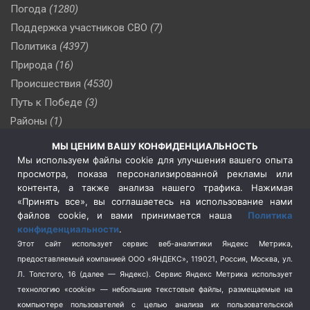
Погода
(1280)
Поддержка участников СВО
(7)
Политика
(4397)
Природа
(16)
Происшествия
(4530)
Путь к Победе
(3)
Районы
(1)
Россия
(510)
МЫ ЦЕНИМ ВАШУ КОНФИДЕНЦИАЛЬНОСТЬ
Сельское хозяйство
(3)
Мы используем файлы cookie для улучшения вашего опыта
просмотра, показа персонализированной рекламы или
Социальная политика
(3)
контента, а также анализа нашего трафика. Нажимая
Спецоперация в Украине
(657)
«Принять все», вы соглашаетесь на использование нами
Спецоперация на Украине
(404)
файлов cookie, и вами принимается наша
Политика
конфиденциальности
.
Спорт
(740)
Этот сайт использует сервис веб-аналитики Яндекс Метрика,
Тема недели
(210)
предоставляемый компанией ООО «ЯНДЕКС», 119021, Россия, Москва, ул.
Терроризм
(1)
Л. Толстого, 16 (далее — Яндекс). Сервис Яндекс Метрика использует
Транспорт
(262)
технологию «cookie» — небольшие текстовые файлы, размещаемые на
компьютере пользователей с целью анализа их пользовательской
Туризм
(178)