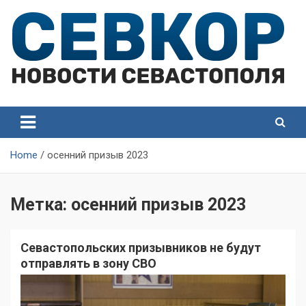
Skip
to
content
СевКор — Самые главные и актуальные новости
СевКор — Новости
Севастополя
Севастополя
Home
осенний призыв 2023
Метка:
осенний призыв 2023
Севастопольских призывников не будут
отправлять в зону СВО