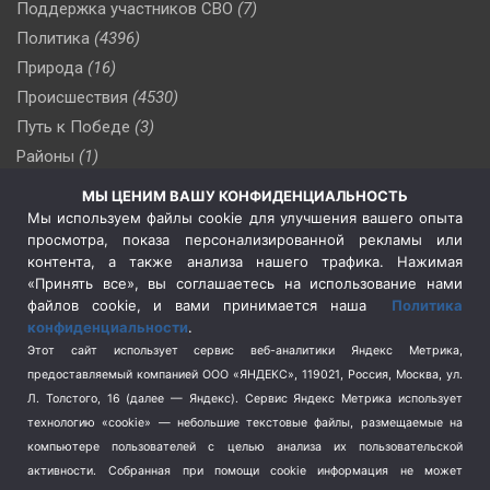
Поддержка участников СВО
(7)
Политика
(4396)
Природа
(16)
Происшествия
(4530)
Путь к Победе
(3)
Районы
(1)
Россия
(509)
МЫ ЦЕНИМ ВАШУ КОНФИДЕНЦИАЛЬНОСТЬ
Сельское хозяйство
(3)
Мы используем файлы cookie для улучшения вашего опыта
просмотра, показа персонализированной рекламы или
Социальная политика
(3)
контента, а также анализа нашего трафика. Нажимая
Спецоперация в Украине
(657)
«Принять все», вы соглашаетесь на использование нами
Спецоперация на Украине
(404)
файлов cookie, и вами принимается наша
Политика
конфиденциальности
.
Спорт
(740)
Этот сайт использует сервис веб-аналитики Яндекс Метрика,
Тема недели
(210)
предоставляемый компанией ООО «ЯНДЕКС», 119021, Россия, Москва, ул.
Терроризм
(1)
Л. Толстого, 16 (далее — Яндекс). Сервис Яндекс Метрика использует
Транспорт
(262)
технологию «cookie» — небольшие текстовые файлы, размещаемые на
компьютере пользователей с целью анализа их пользовательской
Туризм
(178)
активности.
Собранная при помощи cookie информация не может
Флот
(76)