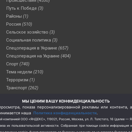
Происшествия
(4530)
Путь к Победе
(3)
Районы
(1)
Россия
(510)
Сельское хозяйство
(3)
Социальная политика
(3)
Спецоперация в Украине
(657)
Спецоперация на Украине
(404)
Спорт
(740)
Тема недели
(210)
Терроризм
(1)
Транспорт
(262)
Туризм
(178)
МЫ ЦЕНИМ ВАШУ КОНФИДЕНЦИАЛЬНОСТЬ
Флот
(76)
росмотра, показа персонализированной рекламы или контента, а
Цены
(2)
принимается наша
Политика конфиденциальности
.
Школа и спорт
(2)
й компанией ООО «ЯНДЕКС», 119021, Россия, Москва, ул. Л. Толстого, 16 (далее — 
за их пользовательской активности.
Собранная при помощи cookie информация 
Экология
(8)