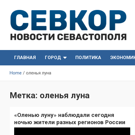
Skip
to
content
СевКор — Самые главные и актуальные новости
СевКор — Новости
Севастополя
ГЛАВНАЯ
ГОРОД
ПОЛИТИКА
ЭКОНОМИ
Севастополя
Home
оленья луна
Метка:
оленья луна
«Оленью луну» наблюдали сегодня
ночью жители разных регионов России