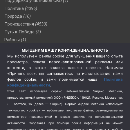
Поддержка участников СВО
(7)
Политика
(4396)
Природа
(16)
Происшествия
(4530)
Путь к Победе
(3)
Районы
(1)
Россия
(510)
МЫ ЦЕНИМ ВАШУ КОНФИДЕНЦИАЛЬНОСТЬ
Сельское хозяйство
(3)
Мы используем файлы cookie для улучшения вашего опыта
просмотра, показа персонализированной рекламы или
Социальная политика
(3)
контента, а также анализа нашего трафика. Нажимая
Спецоперация в Украине
(657)
«Принять все», вы соглашаетесь на использование нами
Спецоперация на Украине
(404)
файлов cookie, и вами принимается наша
Политика
конфиденциальности
.
Спорт
(740)
Этот сайт использует сервис веб-аналитики Яндекс Метрика,
Тема недели
(210)
предоставляемый компанией ООО «ЯНДЕКС», 119021, Россия, Москва, ул.
Терроризм
(1)
Л. Толстого, 16 (далее — Яндекс). Сервис Яндекс Метрика использует
Транспорт
(262)
технологию «cookie» — небольшие текстовые файлы, размещаемые на
компьютере пользователей с целью анализа их пользовательской
Туризм
(178)
активности.
Собранная при помощи cookie информация не может
Флот
(76)
идентифицировать вас, однако может помочь нам улучшить работу