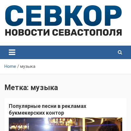
Skip
to
content
СевКор — Самые главные и актуальные новости
СевКор — Новости
Севастополя
Севастополя
Home
музыка
Метка:
музыка
Популярные песни в рекламах
букмекерских контор