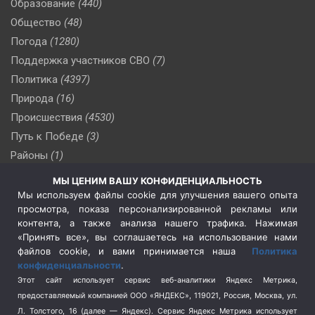
Образование
(440)
Общество
(48)
Погода
(1280)
Поддержка участников СВО
(7)
Политика
(4397)
Природа
(16)
Происшествия
(4530)
Путь к Победе
(3)
Районы
(1)
Россия
(510)
МЫ ЦЕНИМ ВАШУ КОНФИДЕНЦИАЛЬНОСТЬ
Сельское хозяйство
(3)
Мы используем файлы cookie для улучшения вашего опыта
просмотра, показа персонализированной рекламы или
Социальная политика
(3)
контента, а также анализа нашего трафика. Нажимая
Спецоперация в Украине
(657)
«Принять все», вы соглашаетесь на использование нами
Спецоперация на Украине
(404)
файлов cookie, и вами принимается наша
Политика
конфиденциальности
.
Спорт
(740)
Этот сайт использует сервис веб-аналитики Яндекс Метрика,
Тема недели
(210)
предоставляемый компанией ООО «ЯНДЕКС», 119021, Россия, Москва, ул.
Терроризм
(1)
Л. Толстого, 16 (далее — Яндекс). Сервис Яндекс Метрика использует