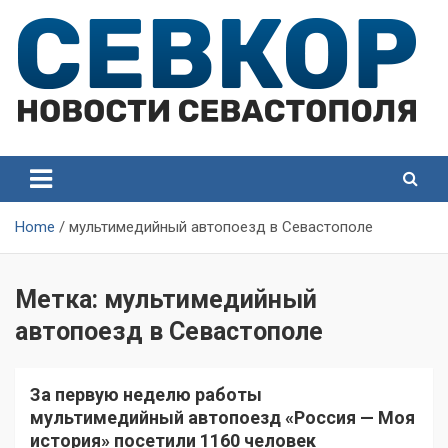
Skip
to
content
СевКор — Самые главные и актуальные новости
СевКор — Новости
Севастополя
Севастополя
Home
мультимедийный автопоезд в Севастополе
Метка:
мультимедийный
автопоезд в Севастополе
За первую неделю работы
мультимедийный автопоезд «Россия — Моя
история» посетили 1160 человек