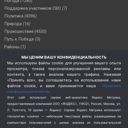
Погода
(1280)
Поддержка участников СВО
(7)
Политика
(4396)
Природа
(16)
Происшествия
(4530)
Путь к Победе
(3)
Районы
(1)
Россия
(510)
МЫ ЦЕНИМ ВАШУ КОНФИДЕНЦИАЛЬНОСТЬ
Сельское хозяйство
(3)
Мы используем файлы cookie для улучшения вашего опыта
просмотра, показа персонализированной рекламы или
Социальная политика
(3)
контента, а также анализа нашего трафика. Нажимая
Спецоперация в Украине
(657)
«Принять все», вы соглашаетесь на использование нами
Спецоперация на Украине
(404)
файлов cookie, и вами принимается наша
Политика
конфиденциальности
.
Спорт
(740)
Этот сайт использует сервис веб-аналитики Яндекс Метрика,
Тема недели
(210)
предоставляемый компанией ООО «ЯНДЕКС», 119021, Россия, Москва, ул.
Терроризм
(1)
Л. Толстого, 16 (далее — Яндекс). Сервис Яндекс Метрика использует
Транспорт
(262)
технологию «cookie» — небольшие текстовые файлы, размещаемые на
компьютере пользователей с целью анализа их пользовательской
Туризм
(178)