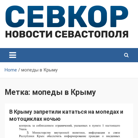
Skip
to
content
СевКор — Самые главные и актуальные новости
СевКор — Новости
Севастополя
Севастополя
Home
мопеды в Крыму
Метка:
мопеды в Крыму
В Крыму запретили кататься на мопедах и
мотоциклах ночью