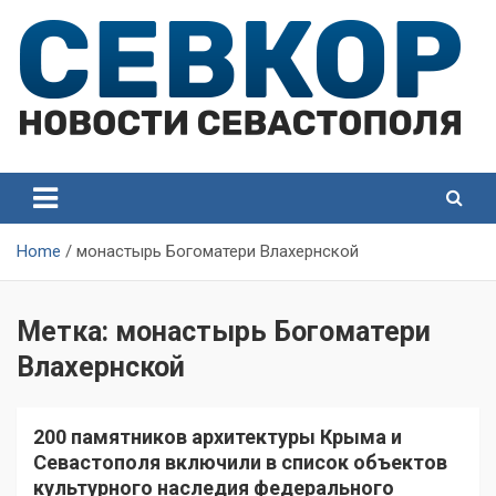
Skip
to
content
СевКор — Самые главные и актуальные новости
СевКор — Новости
Севастополя
Севастополя
Home
монастырь Богоматери Влахернской
Метка:
монастырь Богоматери
Влахернской
200 памятников архитектуры Крыма и
Севастополя включили в список объектов
культурного наследия федерального