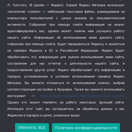
Терроризм
(1)
Л. Толстого, 16 (далее — Яндекс). Сервис Яндекс Метрика использует
Транспорт
(262)
технологию «cookie» — небольшие текстовые файлы, размещаемые на
компьютере пользователей с целью анализа их пользовательской
Туризм
(178)
активности.
Собранная при помощи cookie информация не может
Флот
(76)
идентифицировать вас, однако может помочь нам улучшить работу
Цены
(2)
нашего сайта. Информация об использовании вами данного сайта,
Школа и спорт
(2)
собранная при помощи cookie, будет передаваться Яндексу и храниться
Экология
(8)
на сервере Яндекса в ЕС и Российской Федерации. Яндекс будет
обрабатывать эту информацию для оценки использования вами сайта,
Экономика
(1172)
составления для нас отчетов о деятельности нашего сайта, и
предоставления других услуг. Яндекс обрабатывает эту информацию в
Мы в соцсетях
порядке, установленном в условиях использования сервиса Яндекс
Метрика.
Вы можете отказаться от использования cookies, выбрав
соответствующие настройки в браузере. Также вы можете использовать
инструмент —
https://yandex.ru/support/metrika/general/opt-out.html
.
Однако это может повлиять на работу некоторых функций сайта.
Используя этот сайт, вы соглашаетесь на обработку данных о вас
Яндексом в порядке и целях, указанных выше.
Copyright © 2026
СевКор — Новости Севастополя
Политика конфиденциальности
ПРИНЯТЬ ВСЕ
Политика конфиденциальности