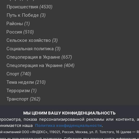
Происшествия
(4530)
Путь к Победе
(3)
Районы
(1)
Россия
(510)
Сельское хозяйство
(3)
Социальная политика
(3)
Спецоперация в Украине
(657)
Спецоперация на Украине
(404)
Спорт
(740)
Тема недели
(210)
Терроризм
(1)
Транспорт
(262)
Туризм
(178)
МЫ ЦЕНИМ ВАШУ КОНФИДЕНЦИАЛЬНОСТЬ
Флот
(76)
росмотра, показа персонализированной рекламы или контента, а
Цены
(2)
принимается наша
Политика конфиденциальности
.
Школа и спорт
(2)
й компанией ООО «ЯНДЕКС», 119021, Россия, Москва, ул. Л. Толстого, 16 (далее — 
за их пользовательской активности.
Собранная при помощи cookie информация 