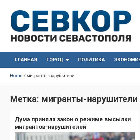
Skip
to
content
СевКор — Самые главные и актуальные новости
СевКор — Новости
Севастополя
ГЛАВНАЯ
ГОРОД
ПОЛИТИКА
ЭКОНОМИ
Севастополя
Home
мигранты-нарушители
Метка:
мигранты-нарушители
Дума приняла закон о режиме высылки
мигрантов-нарушителей