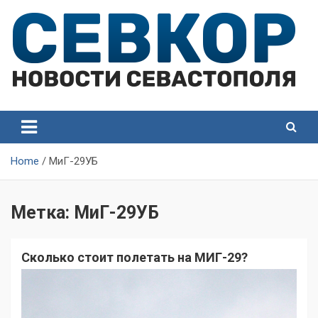
Skip
to
content
СевКор — Самые главные и актуальные новости
СевКор — Новости
Севастополя
Севастополя
Home
МиГ-29УБ
Метка:
МиГ-29УБ
Сколько стоит полетать на МИГ-29?