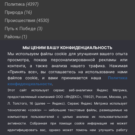
Политика
(4397)
Природа
(16)
Происшествия
(4530)
Путь к Победе
(3)
Районы
(1)
Россия
(510)
МЫ ЦЕНИМ ВАШУ КОНФИДЕНЦИАЛЬНОСТЬ
Сельское хозяйство
(3)
Мы используем файлы cookie для улучшения вашего опыта
просмотра, показа персонализированной рекламы или
Социальная политика
(3)
контента, а также анализа нашего трафика. Нажимая
Спецоперация в Украине
(657)
«Принять все», вы соглашаетесь на использование нами
Спецоперация на Украине
(404)
файлов cookie, и вами принимается наша
Политика
конфиденциальности
.
Спорт
(740)
Этот сайт использует сервис веб-аналитики Яндекс Метрика,
Тема недели
(210)
предоставляемый компанией ООО «ЯНДЕКС», 119021, Россия, Москва, ул.
Терроризм
(1)
Л. Толстого, 16 (далее — Яндекс). Сервис Яндекс Метрика использует
Транспорт
(262)
технологию «cookie» — небольшие текстовые файлы, размещаемые на
компьютере пользователей с целью анализа их пользовательской
Туризм
(178)
активности.
Собранная при помощи cookie информация не может
Флот
(76)
идентифицировать вас, однако может помочь нам улучшить работу
Цены
(2)