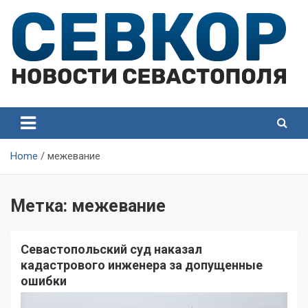
Skip
to
content
СевКор — Самые главные и актуальные новости
СевКор — Новости
Севастополя
Севастополя
Home
межевание
Метка:
межевание
Севастопольский суд наказал
кадастрового инженера за допущенные
ошибки