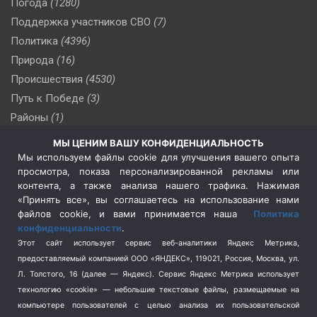
Погода
(1280)
Поддержка участников СВО
(7)
Политика
(4396)
Природа
(16)
Происшествия
(4530)
Путь к Победе
(3)
Районы
(1)
Россия
(510)
МЫ ЦЕНИМ ВАШУ КОНФИДЕНЦИАЛЬНОСТЬ
Сельское хозяйство
(3)
Мы используем файлы cookie для улучшения вашего опыта
просмотра, показа персонализированной рекламы или
Социальная политика
(3)
контента, а также анализа нашего трафика. Нажимая
Спецоперация в Украине
(657)
«Принять все», вы соглашаетесь на использование нами
Спецоперация на Украине
(404)
файлов cookie, и вами принимается наша
Политика
конфиденциальности
.
Спорт
(740)
Этот сайт использует сервис веб-аналитики Яндекс Метрика,
Тема недели
(210)
предоставляемый компанией ООО «ЯНДЕКС», 119021, Россия, Москва, ул.
Терроризм
(1)
Л. Толстого, 16 (далее — Яндекс). Сервис Яндекс Метрика использует
Транспорт
(262)
технологию «cookie» — небольшие текстовые файлы, размещаемые на
компьютере пользователей с целью анализа их пользовательской
Туризм
(178)