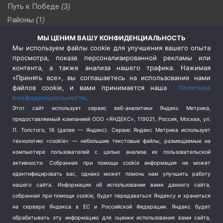
Путь к Победе
(3)
Районы
(1)
Россия
(510)
МЫ ЦЕНИМ ВАШУ КОНФИДЕНЦИАЛЬНОСТЬ
Сельское хозяйство
(3)
Мы используем файлы cookie для улучшения вашего опыта
просмотра, показа персонализированной рекламы или
Социальная политика
(3)
контента, а также анализа нашего трафика. Нажимая
Спецоперация в Украине
(657)
«Принять все», вы соглашаетесь на использование нами
Спецоперация на Украине
(404)
файлов cookie, и вами принимается наша
Политика
конфиденциальности
.
Спорт
(740)
Этот сайт использует сервис веб-аналитики Яндекс Метрика,
Тема недели
(210)
предоставляемый компанией ООО «ЯНДЕКС», 119021, Россия, Москва, ул.
Терроризм
(1)
Л. Толстого, 16 (далее — Яндекс). Сервис Яндекс Метрика использует
Транспорт
(262)
технологию «cookie» — небольшие текстовые файлы, размещаемые на
компьютере пользователей с целью анализа их пользовательской
Туризм
(178)
активности.
Собранная при помощи cookie информация не может
Флот
(76)
идентифицировать вас, однако может помочь нам улучшить работу
Цены
(2)
нашего сайта. Информация об использовании вами данного сайта,
Школа и спорт
(2)
собранная при помощи cookie, будет передаваться Яндексу и храниться
Экология
(8)
на сервере Яндекса в ЕС и Российской Федерации. Яндекс будет
обрабатывать эту информацию для оценки использования вами сайта,
Экономика
(1172)