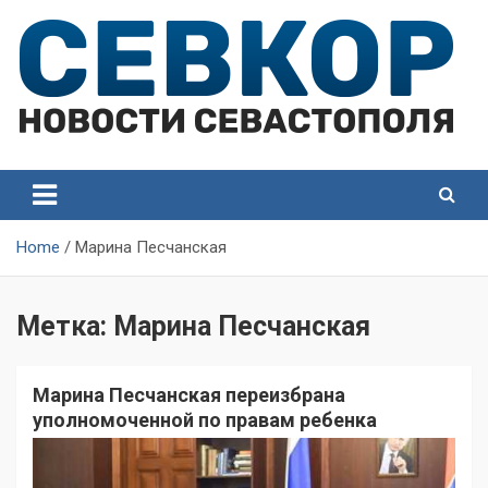
Skip
to
content
СевКор — Самые главные и актуальные новости
СевКор — Новости
Севастополя
Севастополя
Home
Марина Песчанская
Метка:
Марина Песчанская
Марина Песчанская переизбрана
уполномоченной по правам ребенка