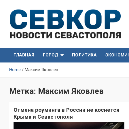
Skip
to
content
СевКор — Самые главные и актуальные новости
СевКор — Новости
Севастополя
ГЛАВНАЯ
ГОРОД
ПОЛИТИКА
ЭКОНОМИ
Севастополя
Home
Максим Яковлев
Метка:
Максим Яковлев
Отмена роуминга в России не коснется
Крыма и Севастополя