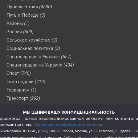
Происшествия
(4530)
Путь к Победе
(3)
Районы
(1)
Россия
(509)
Сельское хозяйство
(3)
Социальная политика
(3)
Спецоперация в Украине
(657)
Спецоперация на Украине
(404)
Спорт
(740)
Тема недели
(210)
Терроризм
(1)
Транспорт
(262)
Туризм
(178)
МЫ ЦЕНИМ ВАШУ КОНФИДЕНЦИАЛЬНОСТЬ
Флот
(76)
росмотра, показа персонализированной рекламы или контента, а
Цены
(2)
принимается наша
Политика конфиденциальности
.
Школа и спорт
(2)
й компанией ООО «ЯНДЕКС», 119021, Россия, Москва, ул. Л. Толстого, 16 (далее — 
за их пользовательской активности.
Собранная при помощи cookie информация 