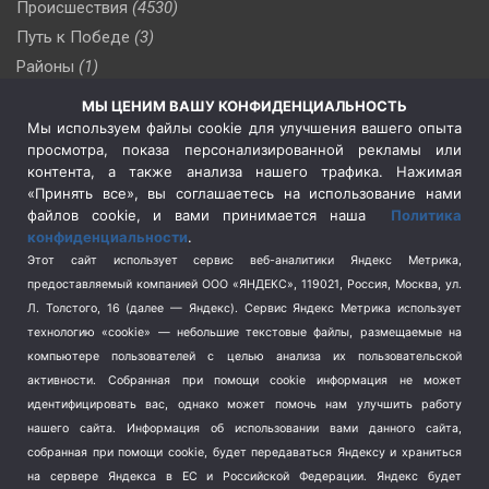
Происшествия
(4530)
Путь к Победе
(3)
Районы
(1)
Россия
(510)
МЫ ЦЕНИМ ВАШУ КОНФИДЕНЦИАЛЬНОСТЬ
Сельское хозяйство
(3)
Мы используем файлы cookie для улучшения вашего опыта
просмотра, показа персонализированной рекламы или
Социальная политика
(3)
контента, а также анализа нашего трафика. Нажимая
Спецоперация в Украине
(657)
«Принять все», вы соглашаетесь на использование нами
Спецоперация на Украине
(404)
файлов cookie, и вами принимается наша
Политика
конфиденциальности
.
Спорт
(740)
Этот сайт использует сервис веб-аналитики Яндекс Метрика,
Тема недели
(210)
предоставляемый компанией ООО «ЯНДЕКС», 119021, Россия, Москва, ул.
Терроризм
(1)
Л. Толстого, 16 (далее — Яндекс). Сервис Яндекс Метрика использует
Транспорт
(262)
технологию «cookie» — небольшие текстовые файлы, размещаемые на
компьютере пользователей с целью анализа их пользовательской
Туризм
(178)
активности.
Собранная при помощи cookie информация не может
Флот
(76)
идентифицировать вас, однако может помочь нам улучшить работу
Цены
(2)
нашего сайта. Информация об использовании вами данного сайта,
Школа и спорт
(2)
собранная при помощи cookie, будет передаваться Яндексу и храниться
на сервере Яндекса в ЕС и Российской Федерации. Яндекс будет
Экология
(8)