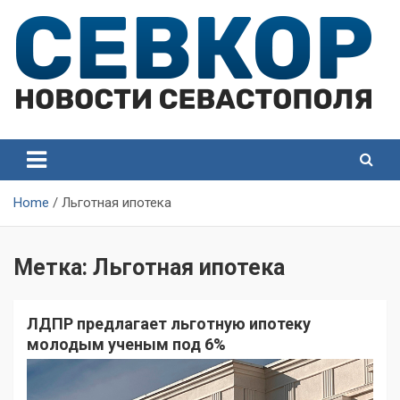
Skip
to
content
СевКор — Самые главные и актуальные новости
СевКор — Новости
Севастополя
Севастополя
Home
Льготная ипотека
Метка:
Льготная ипотека
ЛДПР предлагает льготную ипотеку
молодым ученым под 6%