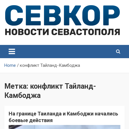
Skip
to
content
СевКор — Самые главные и актуальные новости
СевКор — Новости
Севастополя
Севастополя
Home
конфликт Тайланд-Камбоджа
Метка:
конфликт Тайланд-
Камбоджа
На границе Таиланда и Камбоджи начались
боевые действия