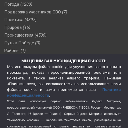
Погода
(1280)
Поддержка участников СВО
(7)
Политика
(4397)
Природа
(16)
Происшествия
(4530)
Путь к Победе
(3)
Районы
(1)
Россия
(510)
МЫ ЦЕНИМ ВАШУ КОНФИДЕНЦИАЛЬНОСТЬ
Сельское хозяйство
(3)
Мы используем файлы cookie для улучшения вашего опыта
просмотра, показа персонализированной рекламы или
Социальная политика
(3)
контента, а также анализа нашего трафика. Нажимая
Спецоперация в Украине
(657)
«Принять все», вы соглашаетесь на использование нами
Спецоперация на Украине
(404)
файлов cookie, и вами принимается наша
Политика
конфиденциальности
.
Спорт
(740)
Этот сайт использует сервис веб-аналитики Яндекс Метрика,
Тема недели
(210)
предоставляемый компанией ООО «ЯНДЕКС», 119021, Россия, Москва, ул.
Терроризм
(1)
Л. Толстого, 16 (далее — Яндекс). Сервис Яндекс Метрика использует
Транспорт
(262)
технологию «cookie» — небольшие текстовые файлы, размещаемые на
компьютере пользователей с целью анализа их пользовательской
Туризм
(178)