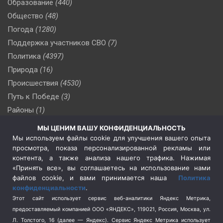
Образование
(440)
Общество
(48)
Погода
(1280)
Поддержка участников СВО
(7)
Политика
(4397)
Природа
(16)
Происшествия
(4530)
Путь к Победе
(3)
Районы
(1)
Россия
(510)
МЫ ЦЕНИМ ВАШУ КОНФИДЕНЦИАЛЬНОСТЬ
Сельское хозяйство
(3)
Мы используем файлы cookie для улучшения вашего опыта
просмотра, показа персонализированной рекламы или
Социальная политика
(3)
контента, а также анализа нашего трафика. Нажимая
Спецоперация в Украине
(657)
«Принять все», вы соглашаетесь на использование нами
Спецоперация на Украине
(404)
файлов cookie, и вами принимается наша
Политика
конфиденциальности
.
Спорт
(740)
Этот сайт использует сервис веб-аналитики Яндекс Метрика,
Тема недели
(210)
предоставляемый компанией ООО «ЯНДЕКС», 119021, Россия, Москва, ул.
Терроризм
(1)
Л. Толстого, 16 (далее — Яндекс). Сервис Яндекс Метрика использует