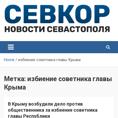
Skip
to
content
СевКор — Самые главные и актуальные новости
СевКор — Новости
Севастополя
Севастополя
Home
избиение советника главы Крыма
Метка:
избиение советника главы
Крыма
В Крыму возбудили дело против
общественника за избиение советника
главы Республики