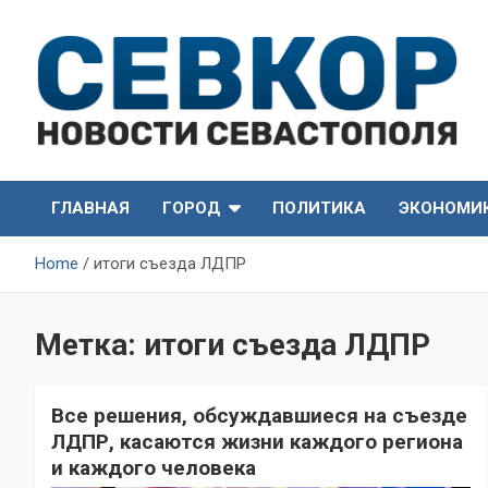
Skip
to
content
СевКор — Самые главные и актуальные новости
СевКор — Новости
Севастополя
ГЛАВНАЯ
ГОРОД
ПОЛИТИКА
ЭКОНОМИ
Севастополя
Home
итоги съезда ЛДПР
Метка:
итоги съезда ЛДПР
Все решения, обсуждавшиеся на съезде
ЛДПР, касаются жизни каждого региона
и каждого человека