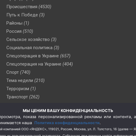
Происшествия
(4530)
Путь к Победе
(3)
Районы
(1)
Россия
(510)
Сельское хозяйство
(3)
Социальная политика
(3)
Спецоперация в Украине
(657)
Спецоперация на Украине
(404)
Спорт
(740)
Тема недели
(210)
Терроризм
(1)
Транспорт
(262)
Туризм
(178)
МЫ ЦЕНИМ ВАШУ КОНФИДЕНЦИАЛЬНОСТЬ
Флот
(76)
росмотра, показа персонализированной рекламы или контента, а
Цены
(2)
принимается наша
Политика конфиденциальности
.
Школа и спорт
(2)
й компанией ООО «ЯНДЕКС», 119021, Россия, Москва, ул. Л. Толстого, 16 (далее — 
за их пользовательской активности.
Собранная при помощи cookie информация 