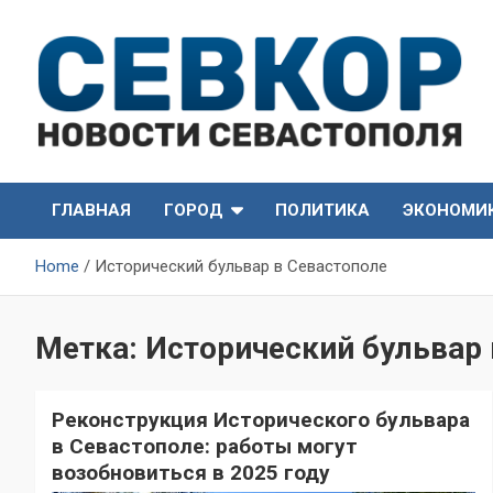
Skip
to
content
СевКор — Самые главные и актуальные новости
СевКор — Новости
Севастополя
ГЛАВНАЯ
ГОРОД
ПОЛИТИКА
ЭКОНОМИ
Севастополя
Home
Исторический бульвар в Севастополе
Метка:
Исторический бульвар 
Реконструкция Исторического бульвара
в Севастополе: работы могут
возобновиться в 2025 году