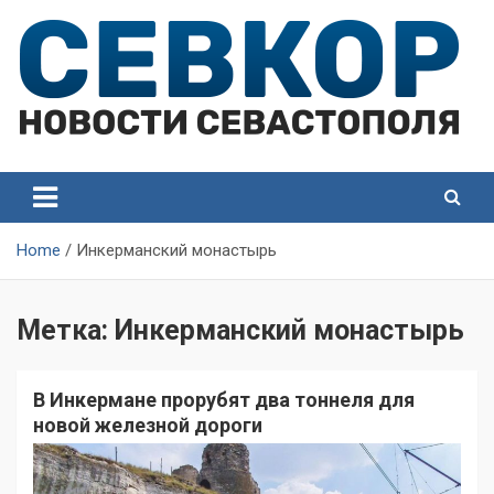
Skip
to
content
СевКор — Самые главные и актуальные новости
СевКор — Новости
Севастополя
Севастополя
Home
Инкерманский монастырь
Метка:
Инкерманский монастырь
В Инкермане прорубят два тоннеля для
новой железной дороги