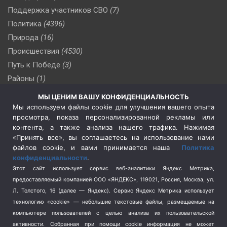
Поддержка участников СВО
(7)
Политика
(4396)
Природа
(16)
Происшествия
(4530)
Путь к Победе
(3)
Районы
(1)
Россия
(510)
МЫ ЦЕНИМ ВАШУ КОНФИДЕНЦИАЛЬНОСТЬ
Сельское хозяйство
(3)
Мы используем файлы cookie для улучшения вашего опыта
просмотра, показа персонализированной рекламы или
Социальная политика
(3)
контента, а также анализа нашего трафика. Нажимая
Спецоперация в Украине
(657)
«Принять все», вы соглашаетесь на использование нами
Спецоперация на Украине
(404)
файлов cookie, и вами принимается наша
Политика
конфиденциальности
.
Спорт
(740)
Этот сайт использует сервис веб-аналитики Яндекс Метрика,
Тема недели
(210)
предоставляемый компанией ООО «ЯНДЕКС», 119021, Россия, Москва, ул.
Терроризм
(1)
Л. Толстого, 16 (далее — Яндекс). Сервис Яндекс Метрика использует
Транспорт
(262)
технологию «cookie» — небольшие текстовые файлы, размещаемые на
компьютере пользователей с целью анализа их пользовательской
Туризм
(178)
активности.
Собранная при помощи cookie информация не может