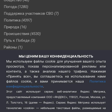
Погода
(1280)
Поддержка участников СВО
(7)
Политика
(4397)
Природа
(16)
Происшествия
(4530)
Путь к Победе
(3)
Районы
(1)
Россия
(510)
МЫ ЦЕНИМ ВАШУ КОНФИДЕНЦИАЛЬНОСТЬ
Сельское хозяйство
(3)
Мы используем файлы cookie для улучшения вашего опыта
просмотра, показа персонализированной рекламы или
Социальная политика
(3)
контента, а также анализа нашего трафика. Нажимая
Спецоперация в Украине
(657)
«Принять все», вы соглашаетесь на использование нами
Спецоперация на Украине
(404)
файлов cookie, и вами принимается наша
Политика
конфиденциальности
.
Спорт
(740)
Этот сайт использует сервис веб-аналитики Яндекс Метрика,
Тема недели
(210)
предоставляемый компанией ООО «ЯНДЕКС», 119021, Россия, Москва, ул.
Терроризм
(1)
Л. Толстого, 16 (далее — Яндекс). Сервис Яндекс Метрика использует
Транспорт
(262)
технологию «cookie» — небольшие текстовые файлы, размещаемые на