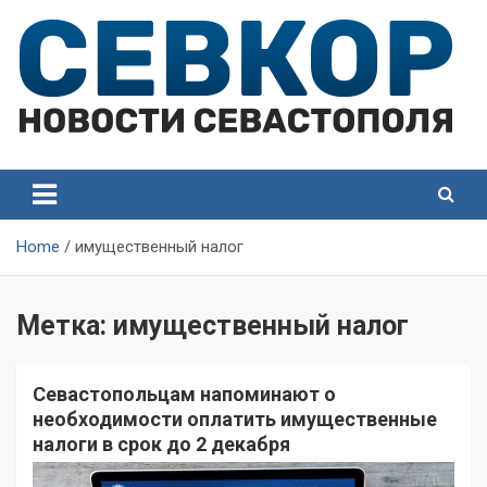
Skip
to
content
СевКор — Самые главные и актуальные новости
СевКор — Новости
Севастополя
Севастополя
Home
имущественный налог
Метка:
имущественный налог
Севастопольцам напоминают о
необходимости оплатить имущественные
налоги в срок до 2 декабря