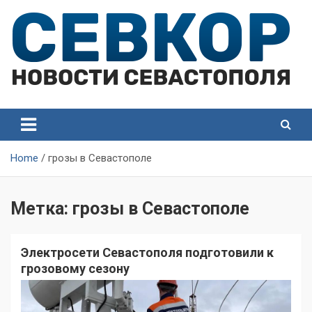
Skip
to
content
СевКор — Самые главные и актуальные новости
СевКор — Новости
Севастополя
Севастополя
Home
грозы в Севастополе
Метка:
грозы в Севастополе
Электросети Севастополя подготовили к
грозовому сезону