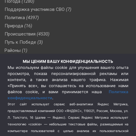
Погода
(1280)
Поддержка участников СВО
(7)
Политика
(4397)
Природа
(16)
Происшествия
(4530)
Путь к Победе
(3)
Районы
(1)
Россия
(510)
МЫ ЦЕНИМ ВАШУ КОНФИДЕНЦИАЛЬНОСТЬ
Сельское хозяйство
(3)
Мы используем файлы cookie для улучшения вашего опыта
просмотра, показа персонализированной рекламы или
Социальная политика
(3)
контента, а также анализа нашего трафика. Нажимая
Спецоперация в Украине
(657)
«Принять все», вы соглашаетесь на использование нами
Спецоперация на Украине
(404)
файлов cookie, и вами принимается наша
Политика
конфиденциальности
.
Спорт
(740)
Этот сайт использует сервис веб-аналитики Яндекс Метрика,
Тема недели
(210)
предоставляемый компанией ООО «ЯНДЕКС», 119021, Россия, Москва, ул.
Терроризм
(1)
Л. Толстого, 16 (далее — Яндекс). Сервис Яндекс Метрика использует
Транспорт
(262)
технологию «cookie» — небольшие текстовые файлы, размещаемые на
компьютере пользователей с целью анализа их пользовательской
Туризм
(178)