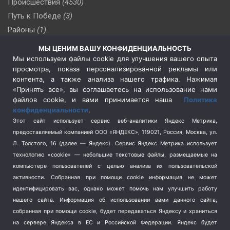
Происшествия
(4530)
Путь к Победе
(3)
Районы
(1)
Россия
(510)
МЫ ЦЕНИМ ВАШУ КОНФИДЕНЦИАЛЬНОСТЬ
Сельское хозяйство
(3)
Мы используем файлы cookie для улучшения вашего опыта
просмотра, показа персонализированной рекламы или
Социальная политика
(3)
контента, а также анализа нашего трафика. Нажимая
Спецоперация в Украине
(657)
«Принять все», вы соглашаетесь на использование нами
Спецоперация на Украине
(404)
файлов cookie, и вами принимается наша
Политика
конфиденциальности
.
Спорт
(740)
Этот сайт использует сервис веб-аналитики Яндекс Метрика,
Тема недели
(210)
предоставляемый компанией ООО «ЯНДЕКС», 119021, Россия, Москва, ул.
Терроризм
(1)
Л. Толстого, 16 (далее — Яндекс). Сервис Яндекс Метрика использует
Транспорт
(262)
технологию «cookie» — небольшие текстовые файлы, размещаемые на
компьютере пользователей с целью анализа их пользовательской
Туризм
(178)
активности.
Собранная при помощи cookie информация не может
Флот
(76)
идентифицировать вас, однако может помочь нам улучшить работу
Цены
(2)
нашего сайта. Информация об использовании вами данного сайта,
Школа и спорт
(2)
собранная при помощи cookie, будет передаваться Яндексу и храниться
на сервере Яндекса в ЕС и Российской Федерации. Яндекс будет
Экология
(8)