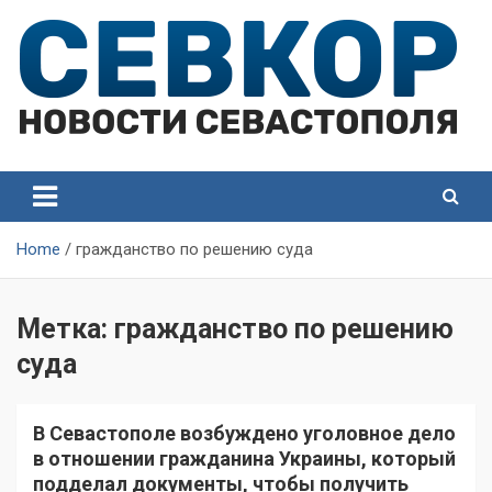
Skip
to
content
СевКор — Самые главные и актуальные новости
СевКор — Новости
Севастополя
Севастополя
Home
гражданство по решению суда
Метка:
гражданство по решению
суда
В Севастополе возбуждено уголовное дело
в отношении гражданина Украины, который
подделал документы, чтобы получить