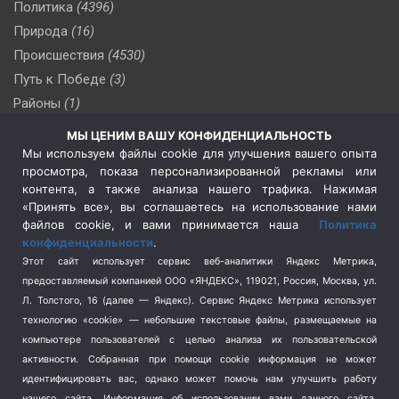
Политика
(4396)
Природа
(16)
Происшествия
(4530)
Путь к Победе
(3)
Районы
(1)
Россия
(510)
МЫ ЦЕНИМ ВАШУ КОНФИДЕНЦИАЛЬНОСТЬ
Сельское хозяйство
(3)
Мы используем файлы cookie для улучшения вашего опыта
просмотра, показа персонализированной рекламы или
Социальная политика
(3)
контента, а также анализа нашего трафика. Нажимая
Спецоперация в Украине
(657)
«Принять все», вы соглашаетесь на использование нами
Спецоперация на Украине
(404)
файлов cookie, и вами принимается наша
Политика
конфиденциальности
.
Спорт
(740)
Этот сайт использует сервис веб-аналитики Яндекс Метрика,
Тема недели
(210)
предоставляемый компанией ООО «ЯНДЕКС», 119021, Россия, Москва, ул.
Терроризм
(1)
Л. Толстого, 16 (далее — Яндекс). Сервис Яндекс Метрика использует
Транспорт
(262)
технологию «cookie» — небольшие текстовые файлы, размещаемые на
компьютере пользователей с целью анализа их пользовательской
Туризм
(178)
активности.
Собранная при помощи cookie информация не может
Флот
(76)
идентифицировать вас, однако может помочь нам улучшить работу
Цены
(2)
нашего сайта. Информация об использовании вами данного сайта,