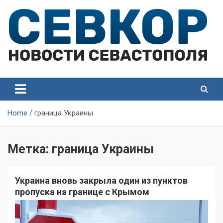
Skip
to
content
СевКор — Самые главные и актуальные новости
СевКор — Новости
Севастополя
Севастополя
Home
граница Украины
Метка:
граница Украины
Украина вновь закрыла один из пунктов
пропуска на границе с Крымом