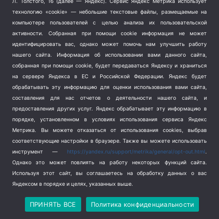
Л. Толстого, 16 (далее — Яндекс). Сервис Яндекс Метрика использует
Транспорт
(262)
технологию «cookie» — небольшие текстовые файлы, размещаемые на
компьютере пользователей с целью анализа их пользовательской
Туризм
(178)
активности.
Собранная при помощи cookie информация не может
Флот
(76)
идентифицировать вас, однако может помочь нам улучшить работу
Цены
(2)
нашего сайта. Информация об использовании вами данного сайта,
Школа и спорт
(2)
собранная при помощи cookie, будет передаваться Яндексу и храниться
на сервере Яндекса в ЕС и Российской Федерации. Яндекс будет
Экология
(8)
обрабатывать эту информацию для оценки использования вами сайта,
Экономика
(1172)
составления для нас отчетов о деятельности нашего сайта, и
предоставления других услуг. Яндекс обрабатывает эту информацию в
Мы в соцсетях
порядке, установленном в условиях использования сервиса Яндекс
Метрика.
Вы можете отказаться от использования cookies, выбрав
соответствующие настройки в браузере. Также вы можете использовать
инструмент —
https://yandex.ru/support/metrika/general/opt-out.html
.
Однако это может повлиять на работу некоторых функций сайта.
Используя этот сайт, вы соглашаетесь на обработку данных о вас
Яндексом в порядке и целях, указанных выше.
Copyright © 2026
СевКор — Новости Севастополя
Политика конфиденциальности
ПРИНЯТЬ ВСЕ
Политика конфиденциальности