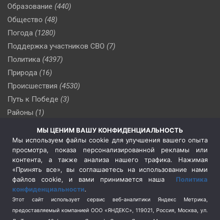
Образование
(440)
Общество
(48)
Погода
(1280)
Поддержка участников СВО
(7)
Политика
(4397)
Природа
(16)
Происшествия
(4530)
Путь к Победе
(3)
Районы
(1)
Россия
(510)
МЫ ЦЕНИМ ВАШУ КОНФИДЕНЦИАЛЬНОСТЬ
Сельское хозяйство
(3)
Мы используем файлы cookie для улучшения вашего опыта
просмотра, показа персонализированной рекламы или
Социальная политика
(3)
контента, а также анализа нашего трафика. Нажимая
Спецоперация в Украине
(657)
«Принять все», вы соглашаетесь на использование нами
Спецоперация на Украине
(404)
файлов cookie, и вами принимается наша
Политика
конфиденциальности
.
Спорт
(740)
Этот сайт использует сервис веб-аналитики Яндекс Метрика,
Тема недели
(210)
предоставляемый компанией ООО «ЯНДЕКС», 119021, Россия, Москва, ул.
Терроризм
(1)