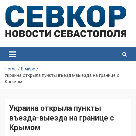
Skip
to
content
СевКор — Самые главные и актуальные новости
СевКор — Новости
Севастополя
Севастополя
Home
В мире
Украина открыла пункты въезда-выезда на границе с
Крымом
Украина открыла пункты
въезда-выезда на границе с
Крымом