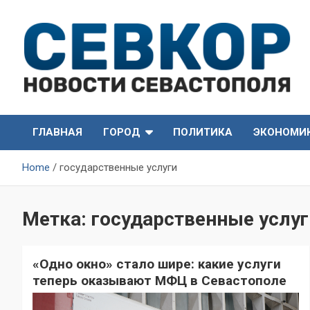
Skip
to
content
СевКор — Самые главные и актуальные новости
СевКор — Новости
Севастополя
ГЛАВНАЯ
ГОРОД
ПОЛИТИКА
ЭКОНОМИ
Севастополя
Home
государственные услуги
Метка:
государственные услуг
«Одно окно» стало шире: какие услуги
теперь оказывают МФЦ в Севастополе