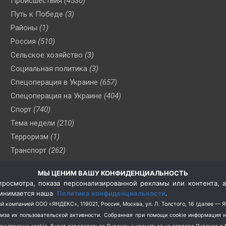
Происшествия
(4530)
Путь к Победе
(3)
Районы
(1)
Россия
(510)
Сельское хозяйство
(3)
Социальная политика
(3)
Спецоперация в Украине
(657)
Спецоперация на Украине
(404)
Спорт
(740)
Тема недели
(210)
Терроризм
(1)
Транспорт
(262)
Туризм
(178)
МЫ ЦЕНИМ ВАШУ КОНФИДЕНЦИАЛЬНОСТЬ
Флот
(76)
росмотра, показа персонализированной рекламы или контента, а
Цены
(2)
принимается наша
Политика конфиденциальности
.
Школа и спорт
(2)
й компанией ООО «ЯНДЕКС», 119021, Россия, Москва, ул. Л. Толстого, 16 (далее — 
за их пользовательской активности.
Собранная при помощи cookie информация 
Экология
(8)