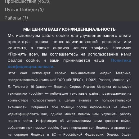
Происшествия
(4530)
Путь к Победе
(3)
Районы
(1)
Россия
(510)
МЫ ЦЕНИМ ВАШУ КОНФИДЕНЦИАЛЬНОСТЬ
Сельское хозяйство
(3)
Мы используем файлы cookie для улучшения вашего опыта
просмотра, показа персонализированной рекламы или
Социальная политика
(3)
контента, а также анализа нашего трафика. Нажимая
Спецоперация в Украине
(657)
«Принять все», вы соглашаетесь на использование нами
Спецоперация на Украине
(404)
файлов cookie, и вами принимается наша
Политика
конфиденциальности
.
Спорт
(740)
Этот сайт использует сервис веб-аналитики Яндекс Метрика,
Тема недели
(210)
предоставляемый компанией ООО «ЯНДЕКС», 119021, Россия, Москва, ул.
Терроризм
(1)
Л. Толстого, 16 (далее — Яндекс). Сервис Яндекс Метрика использует
Транспорт
(262)
технологию «cookie» — небольшие текстовые файлы, размещаемые на
компьютере пользователей с целью анализа их пользовательской
Туризм
(178)
активности.
Собранная при помощи cookie информация не может
Флот
(76)
идентифицировать вас, однако может помочь нам улучшить работу
Цены
(2)
нашего сайта. Информация об использовании вами данного сайта,
Школа и спорт
(2)
собранная при помощи cookie, будет передаваться Яндексу и храниться
Экология
(8)
на сервере Яндекса в ЕС и Российской Федерации. Яндекс будет