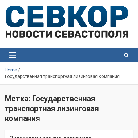
Skip
to
content
СевКор — Самые главные и актуальные новости
СевКор — Новости
Севастополя
Севастополя
Home
Государственная транспортная лизинговая компания
Метка:
Государственная
транспортная лизинговая
компания
Овсянников уволил директора