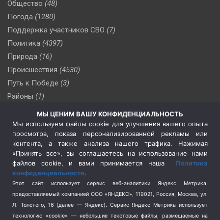
Общество
(48)
Погода
(1280)
Поддержка участников СВО
(7)
Политика
(4397)
Природа
(16)
Происшествия
(4530)
Путь к Победе
(3)
Районы
(1)
Россия
(510)
МЫ ЦЕНИМ ВАШУ КОНФИДЕНЦИАЛЬНОСТЬ
Сельское хозяйство
(3)
Мы используем файлы cookie для улучшения вашего опыта
просмотра, показа персонализированной рекламы или
Социальная политика
(3)
контента, а также анализа нашего трафика. Нажимая
Спецоперация в Украине
(657)
«Принять все», вы соглашаетесь на использование нами
Спецоперация на Украине
(404)
файлов cookie, и вами принимается наша
Политика
конфиденциальности
.
Спорт
(740)
Этот сайт использует сервис веб-аналитики Яндекс Метрика,
Тема недели
(210)
предоставляемый компанией ООО «ЯНДЕКС», 119021, Россия, Москва, ул.
Терроризм
(1)
Л. Толстого, 16 (далее — Яндекс). Сервис Яндекс Метрика использует
Транспорт
(262)
технологию «cookie» — небольшие текстовые файлы, размещаемые на