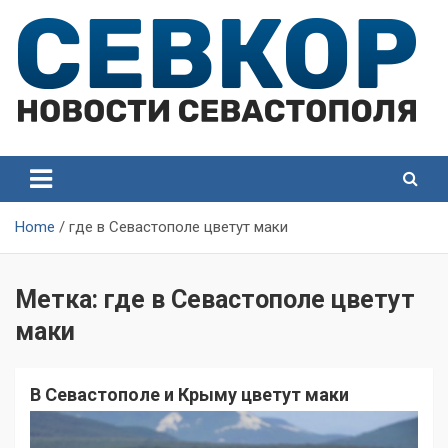
Skip
to
content
СевКор — Самые главные и актуальные новости
СевКор — Новости
Севастополя
Севастополя
Home
где в Севастополе цветут маки
Метка:
где в Севастополе цветут
маки
В Севастополе и Крыму цветут маки