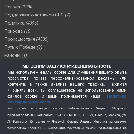
Погода
(1280)
Поддержка участников СВО
(7)
Политика
(4396)
Природа
(16)
Происшествия
(4530)
Путь к Победе
(3)
Районы
(1)
Россия
(510)
МЫ ЦЕНИМ ВАШУ КОНФИДЕНЦИАЛЬНОСТЬ
Сельское хозяйство
(3)
Мы используем файлы cookie для улучшения вашего опыта
просмотра, показа персонализированной рекламы или
Социальная политика
(3)
контента, а также анализа нашего трафика. Нажимая
Спецоперация в Украине
(657)
«Принять все», вы соглашаетесь на использование нами
Спецоперация на Украине
(404)
файлов cookie, и вами принимается наша
Политика
конфиденциальности
.
Спорт
(740)
Этот сайт использует сервис веб-аналитики Яндекс Метрика,
Тема недели
(210)
предоставляемый компанией ООО «ЯНДЕКС», 119021, Россия, Москва, ул.
Терроризм
(1)
Л. Толстого, 16 (далее — Яндекс). Сервис Яндекс Метрика использует
Транспорт
(262)
технологию «cookie» — небольшие текстовые файлы, размещаемые на