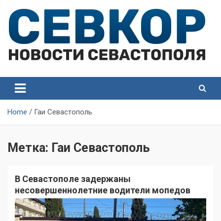
Skip
to
content
СевКор — Самые главные и актуальные новости
СевКор — Новости
Севастополя
Севастополя
Home
Гаи Севастополь
Метка:
Гаи Севастополь
В Севастополе задержаны
несовершеннолетние водители мопедов