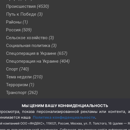
Происшествия
(4530)
Путь к Победе
(3)
Районы
(1)
Россия
(509)
Сельское хозяйство
(3)
Социальная политика
(3)
Спецоперация в Украине
(657)
Спецоперация на Украине
(404)
Спорт
(740)
Тема недели
(210)
Терроризм
(1)
Транспорт
(262)
Туризм
(178)
МЫ ЦЕНИМ ВАШУ КОНФИДЕНЦИАЛЬНОСТЬ
Флот
(76)
росмотра, показа персонализированной рекламы или контента, а
Цены
(2)
принимается наша
Политика конфиденциальности
.
Школа и спорт
(2)
й компанией ООО «ЯНДЕКС», 119021, Россия, Москва, ул. Л. Толстого, 16 (далее — 
за их пользовательской активности.
Собранная при помощи cookie информация 