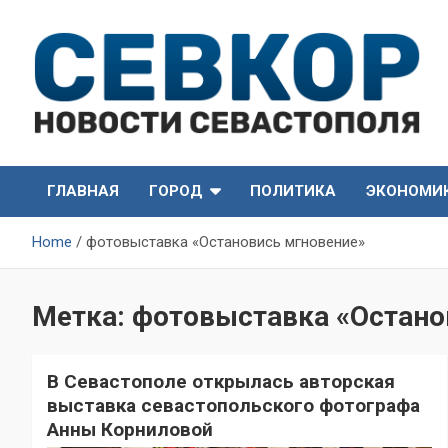
Skip
to
content
СевКор — Самые главные и актуальные новости
СевКор — Новости
Севастополя
ГЛАВНАЯ
ГОРОД
ПОЛИТИКА
ЭКОНОМИ
Севастополя
Home
фотовыставка «Остановись мгновение»
Метка:
фотовыставка «Остано
В Севастополе открылась авторская
выставка севастопольского фотографа
Анны Корниловой