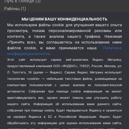
Путь к Победе
(3)
Районы
(1)
Россия
(510)
МЫ ЦЕНИМ ВАШУ КОНФИДЕНЦИАЛЬНОСТЬ
Сельское хозяйство
(3)
Мы используем файлы cookie для улучшения вашего опыта
просмотра, показа персонализированной рекламы или
Социальная политика
(3)
контента, а также анализа нашего трафика. Нажимая
Спецоперация в Украине
(657)
«Принять все», вы соглашаетесь на использование нами
Спецоперация на Украине
(404)
файлов cookie, и вами принимается наша
Политика
конфиденциальности
.
Спорт
(740)
Этот сайт использует сервис веб-аналитики Яндекс Метрика,
Тема недели
(210)
предоставляемый компанией ООО «ЯНДЕКС», 119021, Россия, Москва, ул.
Терроризм
(1)
Л. Толстого, 16 (далее — Яндекс). Сервис Яндекс Метрика использует
Транспорт
(262)
технологию «cookie» — небольшие текстовые файлы, размещаемые на
компьютере пользователей с целью анализа их пользовательской
Туризм
(178)
активности.
Собранная при помощи cookie информация не может
Флот
(76)
идентифицировать вас, однако может помочь нам улучшить работу
Цены
(2)
нашего сайта. Информация об использовании вами данного сайта,
Школа и спорт
(2)
собранная при помощи cookie, будет передаваться Яндексу и храниться
Экология
на сервере Яндекса в ЕС и Российской Федерации. Яндекс будет
(8)
обрабатывать эту информацию для оценки использования вами сайта,
Экономика
(1172)