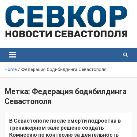
Skip
to
content
СевКор — Самые главные и актуальные новости
СевКор — Новости
Севастополя
Севастополя
Home
Федерация бодибилдинга Севастополя
Метка:
Федерация бодибилдинга
Севастополя
В Севастополе после смерти подростка в
тренажерном зале решено создать
Комиссию по контролю за деятельность