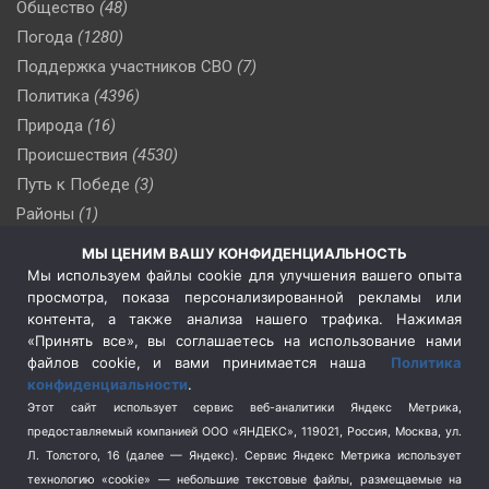
Общество
(48)
Погода
(1280)
Поддержка участников СВО
(7)
Политика
(4396)
Природа
(16)
Происшествия
(4530)
Путь к Победе
(3)
Районы
(1)
Россия
(509)
МЫ ЦЕНИМ ВАШУ КОНФИДЕНЦИАЛЬНОСТЬ
Сельское хозяйство
(3)
Мы используем файлы cookie для улучшения вашего опыта
просмотра, показа персонализированной рекламы или
Социальная политика
(3)
контента, а также анализа нашего трафика. Нажимая
Спецоперация в Украине
(657)
«Принять все», вы соглашаетесь на использование нами
Спецоперация на Украине
(404)
файлов cookie, и вами принимается наша
Политика
конфиденциальности
.
Спорт
(740)
Этот сайт использует сервис веб-аналитики Яндекс Метрика,
Тема недели
(210)
предоставляемый компанией ООО «ЯНДЕКС», 119021, Россия, Москва, ул.
Терроризм
(1)
Л. Толстого, 16 (далее — Яндекс). Сервис Яндекс Метрика использует
Транспорт
(262)
технологию «cookie» — небольшие текстовые файлы, размещаемые на