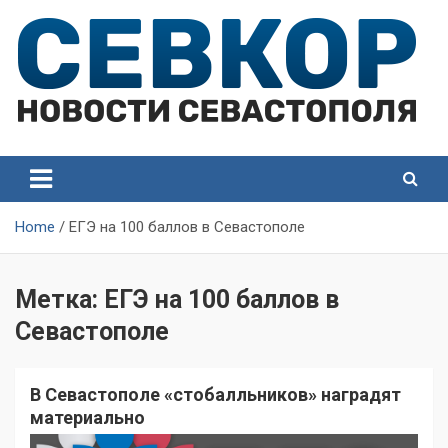
Skip
to
content
СевКор — Самые главные и актуальные новости
СевКор — Новости
Севастополя
Севастополя
Home
ЕГЭ на 100 баллов в Севастополе
Метка:
ЕГЭ на 100 баллов в
Севастополе
В Севастополе «стобалльников» наградят
материально