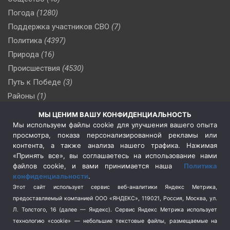
Погода
(1280)
Поддержка участников СВО
(7)
Политика
(4397)
Природа
(16)
Происшествия
(4530)
Путь к Победе
(3)
Районы
(1)
Россия
(510)
МЫ ЦЕНИМ ВАШУ КОНФИДЕНЦИАЛЬНОСТЬ
Сельское хозяйство
(3)
Мы используем файлы cookie для улучшения вашего опыта
просмотра, показа персонализированной рекламы или
Социальная политика
(3)
контента, а также анализа нашего трафика. Нажимая
Спецоперация в Украине
(657)
«Принять все», вы соглашаетесь на использование нами
Спецоперация на Украине
(404)
файлов cookie, и вами принимается наша
Политика
конфиденциальности
.
Спорт
(740)
Этот сайт использует сервис веб-аналитики Яндекс Метрика,
Тема недели
(210)
предоставляемый компанией ООО «ЯНДЕКС», 119021, Россия, Москва, ул.
Терроризм
(1)
Л. Толстого, 16 (далее — Яндекс). Сервис Яндекс Метрика использует
Транспорт
(262)
технологию «cookie» — небольшие текстовые файлы, размещаемые на