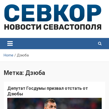
Skip
to
content
СевКор — Самые главные и актуальные новости
СевКор — Новости
Севастополя
Севастополя
Home
Дзюба
Метка:
Дзюба
Депутат Госдумы призвал отстать от
Дзюбы