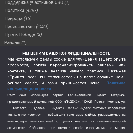
Поддержка участников СВО
(7)
Политика
(4397)
Природа
(16)
Происшествия
(4530)
Путь к Победе
(3)
Районы
(1)
Россия
(510)
МЫ ЦЕНИМ ВАШУ КОНФИДЕНЦИАЛЬНОСТЬ
Сельское хозяйство
(3)
Мы используем файлы cookie для улучшения вашего опыта
просмотра, показа персонализированной рекламы или
Социальная политика
(3)
контента, а также анализа нашего трафика. Нажимая
Спецоперация в Украине
(657)
«Принять все», вы соглашаетесь на использование нами
Спецоперация на Украине
(404)
файлов cookie, и вами принимается наша
Политика
конфиденциальности
.
Спорт
(740)
Этот сайт использует сервис веб-аналитики Яндекс Метрика,
Тема недели
(210)
предоставляемый компанией ООО «ЯНДЕКС», 119021, Россия, Москва, ул.
Терроризм
(1)
Л. Толстого, 16 (далее — Яндекс). Сервис Яндекс Метрика использует
Транспорт
(262)
технологию «cookie» — небольшие текстовые файлы, размещаемые на
компьютере пользователей с целью анализа их пользовательской
Туризм
(178)
активности.
Собранная при помощи cookie информация не может
Флот
(76)