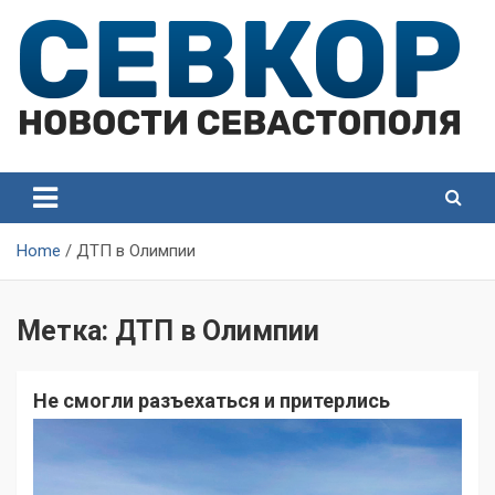
Skip
to
content
СевКор — Самые главные и актуальные новости
СевКор — Новости
Севастополя
Севастополя
Home
ДТП в Олимпии
Метка:
ДТП в Олимпии
Не смогли разъехаться и притерлись