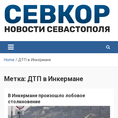
Skip
to
content
СевКор — Самые главные и актуальные новости
СевКор — Новости
Севастополя
Севастополя
Home
ДТП в Инкермане
Метка:
ДТП в Инкермане
В Инкермане произошло лобовое
столкновение