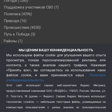
Погода
(1280)
Поддержка участников СВО
(7)
Политика
(4396)
Природа
(16)
Происшествия
(4530)
Путь к Победе
(3)
Районы
(1)
Россия
(509)
МЫ ЦЕНИМ ВАШУ КОНФИДЕНЦИАЛЬНОСТЬ
Сельское хозяйство
(3)
Мы используем файлы cookie для улучшения вашего опыта
просмотра, показа персонализированной рекламы или
Социальная политика
(3)
контента, а также анализа нашего трафика. Нажимая
Спецоперация в Украине
(657)
«Принять все», вы соглашаетесь на использование нами
Спецоперация на Украине
(404)
файлов cookie, и вами принимается наша
Политика
конфиденциальности
.
Спорт
(740)
Этот сайт использует сервис веб-аналитики Яндекс Метрика,
Тема недели
(210)
предоставляемый компанией ООО «ЯНДЕКС», 119021, Россия, Москва, ул.
Терроризм
(1)
Л. Толстого, 16 (далее — Яндекс). Сервис Яндекс Метрика использует
Транспорт
(262)
технологию «cookie» — небольшие текстовые файлы, размещаемые на
компьютере пользователей с целью анализа их пользовательской
Туризм
(178)