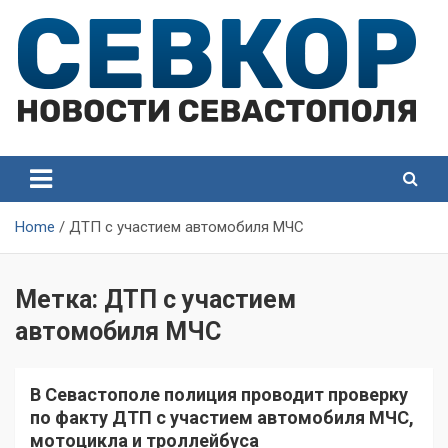
Skip
to
content
СевКор — Самые главные и актуальные новости
СевКор — Новости
Севастополя
Севастополя
Home
ДТП с участием автомобиля МЧС
Метка:
ДТП с участием
автомобиля МЧС
В Севастополе полиция проводит проверку
по факту ДТП с участием автомобиля МЧС,
мотоцикла и троллейбуса