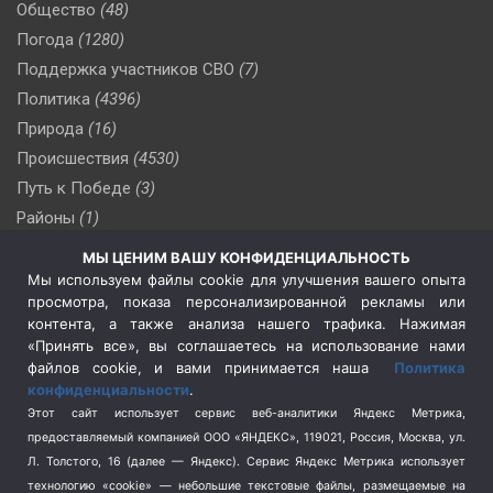
Общество
(48)
Погода
(1280)
Поддержка участников СВО
(7)
Политика
(4396)
Природа
(16)
Происшествия
(4530)
Путь к Победе
(3)
Районы
(1)
Россия
(510)
МЫ ЦЕНИМ ВАШУ КОНФИДЕНЦИАЛЬНОСТЬ
Сельское хозяйство
(3)
Мы используем файлы cookie для улучшения вашего опыта
просмотра, показа персонализированной рекламы или
Социальная политика
(3)
контента, а также анализа нашего трафика. Нажимая
Спецоперация в Украине
(657)
«Принять все», вы соглашаетесь на использование нами
Спецоперация на Украине
(404)
файлов cookie, и вами принимается наша
Политика
конфиденциальности
.
Спорт
(740)
Этот сайт использует сервис веб-аналитики Яндекс Метрика,
Тема недели
(210)
предоставляемый компанией ООО «ЯНДЕКС», 119021, Россия, Москва, ул.
Терроризм
(1)
Л. Толстого, 16 (далее — Яндекс). Сервис Яндекс Метрика использует
Транспорт
(262)
технологию «cookie» — небольшие текстовые файлы, размещаемые на