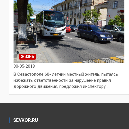
ЖИЗНЬ
30-05-2018
В Севастополе 60- летний местный житель, пытаясь
избежать ответственности за нарушение правил
дорожного движения, предложил инспектору…
SEVKOR.RU