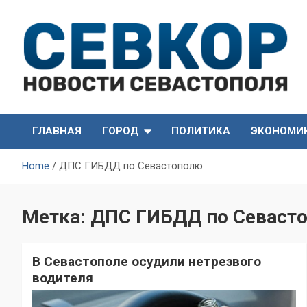
Skip
to
content
СевКор — Самые главные и актуальные новости
СевКор — Новости
Севастополя
ГЛАВНАЯ
ГОРОД
ПОЛИТИКА
ЭКОНОМИ
Севастополя
Home
ДПС ГИБДД по Севастополю
Метка:
ДПС ГИБДД по Севаст
В Севастополе осудили нетрезвого
водителя