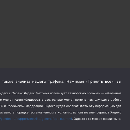
 также анализа нашего трафика. Нажимая «Принять все», вы
Яндекс). Сервис Яндекс Метрика использует технологию «cookie» — небольшие
не может идентифицировать вас, однако может помочь нам улучшить работу
в ЕС и Российской Федерации. Яндекс будет обрабатывать эту информацию для
ормацию в порядке, установленном в условиях использования сервиса Яндекс
//yandex.ru/support/metrika/general/opt-out.html
. Однако это может повлиять на