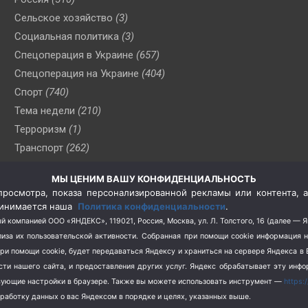
Сельское хозяйство
(3)
Социальная политика
(3)
Спецоперация в Украине
(657)
Спецоперация на Украине
(404)
Спорт
(740)
Тема недели
(210)
Терроризм
(1)
Транспорт
(262)
Туризм
(178)
МЫ ЦЕНИМ ВАШУ КОНФИДЕНЦИАЛЬНОСТЬ
Флот
(76)
росмотра, показа персонализированной рекламы или контента, а
Цены
(2)
принимается наша
Политика конфиденциальности
.
Школа и спорт
(2)
й компанией ООО «ЯНДЕКС», 119021, Россия, Москва, ул. Л. Толстого, 16 (далее — 
за их пользовательской активности.
Собранная при помощи cookie информация 
Экология
(8)
при помощи cookie, будет передаваться Яндексу и храниться на сервере Яндекса 
Экономика
(1172)
ости нашего сайта, и предоставления других услуг. Яндекс обрабатывает эту инф
твующие настройки в браузере. Также вы можете использовать инструмент —
https:
бработку данных о вас Яндексом в порядке и целях, указанных выше.