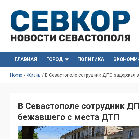
Skip
to
content
СевКор — Самые главные и актуальные новости
СевКор — Новости
Севастополя
ГЛАВНАЯ
ГОРОД
ПОЛИТИКА
ЭКОНОМИ
Севастополя
Home
Жизнь
В Севастополе сотрудник ДПС задержал в
В Севастополе сотрудник Д
бежавшего с места ДТП