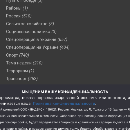
Путь к Победе
(3)
Районы
(1)
Россия
(510)
Сельское хозяйство
(3)
Социальная политика
(3)
Спецоперация в Украине
(657)
Спецоперация на Украине
(404)
Спорт
(740)
Тема недели
(210)
Терроризм
(1)
Транспорт
(262)
Туризм
(178)
МЫ ЦЕНИМ ВАШУ КОНФИДЕНЦИАЛЬНОСТЬ
Флот
(76)
росмотра, показа персонализированной рекламы или контента, а
Цены
(2)
принимается наша
Политика конфиденциальности
.
Школа и спорт
(2)
й компанией ООО «ЯНДЕКС», 119021, Россия, Москва, ул. Л. Толстого, 16 (далее — 
за их пользовательской активности.
Собранная при помощи cookie информация 
Экология
(8)
при помощи cookie, будет передаваться Яндексу и храниться на сервере Яндекса 
Экономика
(1172)
ости нашего сайта, и предоставления других услуг. Яндекс обрабатывает эту инф