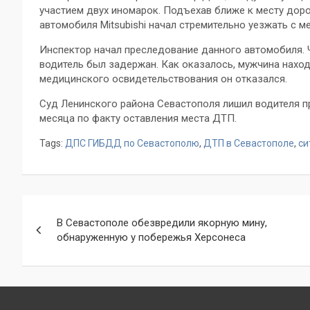
участием двух иномарок. Подъехав ближе к месту доро
автомобиля Mitsubishi начал стремительно уезжать с м
Инспектор начал преследование данного автомобиля. 
водитель был задержан. Как оказалось, мужчина наход
медицинского освидетельствования он отказался.
Суд Ленинского района Севастополя лишил водителя пр
месяца по факту оставления места ДТП.
Tags:
ДПС ГИБДД по Севастополю
,
ДТП в Севастополе
,
си
Навигация
В Севастополе обезвредили якорную мину,
по
обнаруженную у побережья Херсонеса
записям