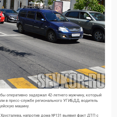
бы оперативно задержал 42-летнего мужчину, который
или в пресс-службе регионального УГИБДД, водитель
цейскую машину.
е Хрусталева, напротив дома №131 выявил факт ДТП с