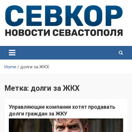
Skip
to
content
СевКор — Самые главные и актуальные новости
СевКор — Новости
Севастополя
Севастополя
Home
долги за ЖКХ
Метка:
долги за ЖКХ
Управляющие компании хотят продавать
долги граждан за ЖКУ