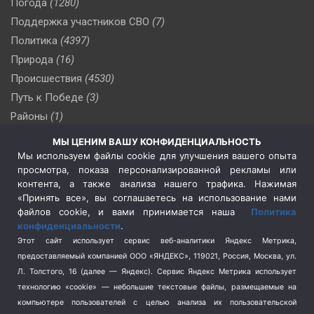
Погода
(1280)
Поддержка участников СВО
(7)
Политика
(4397)
Природа
(16)
Происшествия
(4530)
Путь к Победе
(3)
Районы
(1)
Россия
(510)
МЫ ЦЕНИМ ВАШУ КОНФИДЕНЦИАЛЬНОСТЬ
Сельское хозяйство
(3)
Мы используем файлы cookie для улучшения вашего опыта
просмотра, показа персонализированной рекламы или
Социальная политика
(3)
контента, а также анализа нашего трафика. Нажимая
Спецоперация в Украине
(657)
«Принять все», вы соглашаетесь на использование нами
Спецоперация на Украине
(404)
файлов cookie, и вами принимается наша
Политика
конфиденциальности
.
Спорт
(740)
Этот сайт использует сервис веб-аналитики Яндекс Метрика,
Тема недели
(210)
предоставляемый компанией ООО «ЯНДЕКС», 119021, Россия, Москва, ул.
Терроризм
(1)
Л. Толстого, 16 (далее — Яндекс). Сервис Яндекс Метрика использует
Транспорт
(262)
технологию «cookie» — небольшие текстовые файлы, размещаемые на
компьютере пользователей с целью анализа их пользовательской
Туризм
(178)