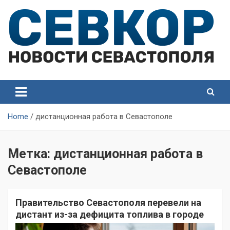
Skip
to
content
СевКор — Самые главные и актуальные новости
СевКор — Новости
Севастополя
Севастополя
Home
дистанционная работа в Севастополе
Метка:
дистанционная работа в
Севастополе
Правительство Севастополя перевели на
дистант из-за дефицита топлива в городе