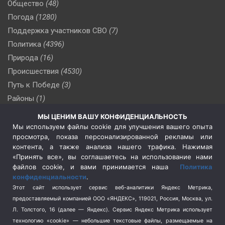
Общество
(48)
Погода
(1280)
Поддержка участников СВО
(7)
Политика
(4396)
Природа
(16)
Происшествия
(4530)
Путь к Победе
(3)
Районы
(1)
Россия
(510)
МЫ ЦЕНИМ ВАШУ КОНФИДЕНЦИАЛЬНОСТЬ
Сельское хозяйство
(3)
Мы используем файлы cookie для улучшения вашего опыта
просмотра, показа персонализированной рекламы или
Социальная политика
(3)
контента, а также анализа нашего трафика. Нажимая
Спецоперация в Украине
(657)
«Принять все», вы соглашаетесь на использование нами
Спецоперация на Украине
(404)
файлов cookie, и вами принимается наша
Политика
конфиденциальности
.
Спорт
(740)
Этот сайт использует сервис веб-аналитики Яндекс Метрика,
Тема недели
(210)
предоставляемый компанией ООО «ЯНДЕКС», 119021, Россия, Москва, ул.
Терроризм
(1)
Л. Толстого, 16 (далее — Яндекс). Сервис Яндекс Метрика использует
Транспорт
(262)
технологию «cookie» — небольшие текстовые файлы, размещаемые на