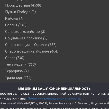
Происшествия
(4530)
Путь к Победе
(3)
Районы
(1)
Россия
(510)
Сельское хозяйство
(3)
Социальная политика
(3)
Спецоперация в Украине
(657)
Спецоперация на Украине
(404)
Спорт
(740)
Тема недели
(210)
Терроризм
(1)
Транспорт
(262)
Туризм
(178)
МЫ ЦЕНИМ ВАШУ КОНФИДЕНЦИАЛЬНОСТЬ
Флот
(76)
росмотра, показа персонализированной рекламы или контента, а
Цены
(2)
принимается наша
Политика конфиденциальности
.
Школа и спорт
(2)
й компанией ООО «ЯНДЕКС», 119021, Россия, Москва, ул. Л. Толстого, 16 (далее — 
за их пользовательской активности.
Собранная при помощи cookie информация 