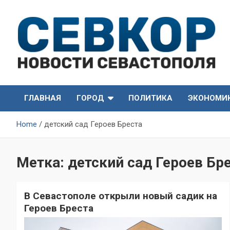
Skip
to
content
СевКор — Самые главные и актуальные новости
СевКор — Новости
Севастополя
ГЛАВНАЯ
ГОРОД
ПОЛИТИКА
ЭКОНОМИ
Севастополя
Home
детский сад Героев Бреста
Метка:
детский сад Героев Бр
В Севастополе открыли новый садик на
Героев Бреста